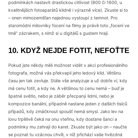
podmínkách nastavit drastickou citlivost (800 či 1600, u
kvalitnějších fotoaparátů klidně i výrazně více). Zkuste si to
– onen mimozemšťan najednou vystoupí z temnot. Pro
staromódní milovníky focení na filmy je právě toto „focení ve
tmě“ zázrakem, s nímž si u digitálů s gustem hrají.
10. KDYŽ NEJDE FOTIT, NEFOŤTE
Pokud jste někdy měli možnost vidět v akci profesionálního
fotografa, možná vás překvapil jeho ledový klid. Většinu
času jen tak zevluje. Stále vše analyzuje a už dobře ví, kdy
má cenu fotit, a kdy ne. A většinou to cenu nemá – buď je
špatné světlo, nebo je záběr přecpaný lidmi, nebo je
kompozice banální, případně nastane jeden z dalších tisíců
případů, kdy zmáčknout spoušť nemá smysl. Jako lev na
lovu trpělivě čeká na onu vteřinu, kdy dostane šanci a
podmínky mu zahrají do karet. Zkuste být jako on – naučte
se poznat tu vzácnou chvíli, v níž přichází vaše hvězdná