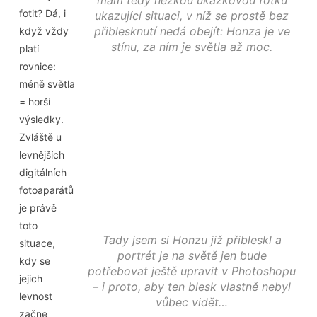
mám tedy hezkou ukázkovou fotku
fotit? Dá, i
ukazující situaci, v níž se prostě bez
přiblesknutí nedá obejít: Honza je ve
když vždy
stínu, za ním je světla až moc.
platí
rovnice:
méně světla
= horší
výsledky.
Zvláště u
levnějších
digitálních
fotoaparátů
je právě
toto
Tady jsem si Honzu již přibleskl a
situace,
portrét je na světě jen bude
kdy se
potřebovat ještě upravit v Photoshopu
jejich
– i proto, aby ten blesk vlastně nebyl
levnost
vůbec vidět…
začne