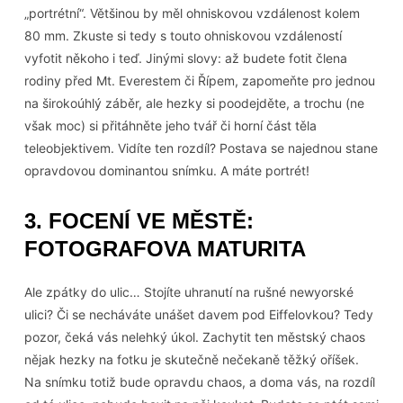
„portrétní“. Většinou by měl ohniskovou vzdálenost kolem
80 mm. Zkuste si tedy s touto ohniskovou vzdáleností
vyfotit někoho i teď. Jinými slovy: až budete fotit člena
rodiny před Mt. Everestem či Řípem, zapomeňte pro jednou
na širokoúhlý záběr, ale hezky si poodejděte, a trochu (ne
však moc) si přitáhněte jeho tvář či horní část těla
teleobjektivem. Vidíte ten rozdíl? Postava se najednou stane
opravdovou dominantou snímku. A máte portrét!
3. FOCENÍ VE MĚSTĚ:
FOTOGRAFOVA MATURITA
Ale zpátky do ulic… Stojíte uhranutí na rušné newyorské
ulici? Či se necháváte unášet davem pod Eiffelovkou? Tedy
pozor, čeká vás nelehký úkol. Zachytit ten městský chaos
nějak hezky na fotku je skutečně nečekaně těžký oříšek.
Na snímku totiž bude opravdu chaos, a doma vás, na rozdíl