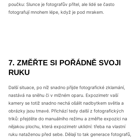
poučku: Slunce je fotografův přítel, ale lidé se často
fotografují mnohem lépe, když je pod mrakem.
7. ZMĚŘTE SI POŘÁDNĚ SVOJI
RUKU
Další situace, po níž snadno přijde fotografické zklamání,
nastává na sněhu či v mlžném oparu. Expozimetr vaší
kamery se totiž snadno nechá ošálit nadbytkem světla a
obrázky jsou tmavé. Přichází tedy další z fotografických
triků: přejděte do manuálního režimu a změřte expozici na
nějakou plochu, která expozimetr uklidní: třeba na vlastní
ruku nataženou před sebe. Dělají to tak generace fotografů,