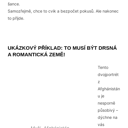
šance.
Samozřejmě, chce to cvik a bezpočet pokusů. Ale nakonec
to přijde.
UKÁZKOVÝ PŘÍKLAD: TO MUSÍ BÝT DRSNÁ
A ROMANTICKÁ ZEMĚ!
Tento
dvojportrét
z
Afghánistán
u je
nesporně
působivý –
dýchne na
vás