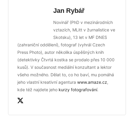
Jan Rybář
Novinář (PhD v mezinárodních
vztazích, MLitt v žurnalistice ve
Skotsku), 13 let v MF DNES
(zahraniční oddělení), fotograf (vyhrál Czech
Press Photo), autor několika úspěšných knih
(detektivky Čtvrtá kostka se prodalo přes 10 000
kusů). V současnost mediální konzultant a lektor
všeho možného. Dělat to, co ho baví, mu pomáhá
jeho vlastní kreativní agentura
www.amaze.cz
,
kde též najdete jeho
kurzy fotografování
.