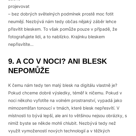
projevovat
– bez dobrých světelných podmínek prostě moc fotit
neumějí. Nezbývá nám tedy občas nějaký záběr lehce
přisvítit bleskem. To však pomůže pouze v případě, že
fotografujete lidi, a to nablízko. Krajinku bleskem
nepřisvítíte…
9. A CO V NOCI? ANI BLESK
NEPOMŮŽE
K čemu nám tedy ten malý blesk na digitálu vlastně je?
Pokud chceme dobré výsledky, téměř k ničemu. Pokud v
noci někoho vyfotíte na volném prostranství, vypadá jako
mimozemšťan tonoucí v tmách, které blesk nepřesvítí. V
místnosti to bývá lepší, ale ani to většinou nejsou obrázky, s
nimiž byste se někde mohli chlubit. Nezbývá tedy než
využít vymožeností nových technologií a v těžkých