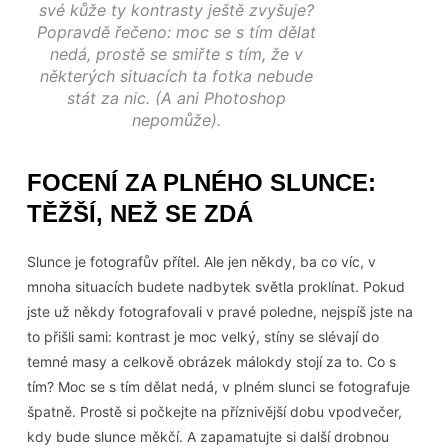
své kůže ty kontrasty ještě zvyšuje?
Popravdě řečeno: moc se s tím dělat
nedá, prostě se smiřte s tím, že v
některých situacích ta fotka nebude
stát za nic. (A ani Photoshop
nepomůže).
FOCENÍ ZA PLNÉHO SLUNCE:
TĚŽŠÍ, NEŽ SE ZDÁ
Slunce je fotografův přítel. Ale jen někdy, ba co víc, v
mnoha situacích budete nadbytek světla proklínat. Pokud
jste už někdy fotografovali v pravé poledne, nejspíš jste na
to přišli sami: kontrast je moc velký, stíny se slévají do
temné masy a celkově obrázek málokdy stojí za to. Co s
tím? Moc se s tím dělat nedá, v plném slunci se fotografuje
špatně. Prostě si počkejte na příznivější dobu vpodvečer,
kdy bude slunce měkčí. A zapamatujte si další drobnou