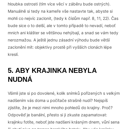
hloubka ostrosti (tím více věcí v záběru bude ostrých).
Manuálně si tedy na kameře vše nastavte tak, abyste si
mohli co nejvíc zaclonit, (tedy k číslům např. 8, 11, 22). Čas
bude sice o to delší, ale v tomto případě to nevadí, neboť
mnich ani klášter se většinou nehýbají, a snad se vám tedy
nerozmažou. A ještě jednu zásadní výhodu bude větší
zaclonění mít: objektivy prostě při vyšších clonách lépe
kreslí.
5. ABY KRAJINKA NEBYLA
NUDNÁ
Všimli jste si po dovolené, kolik snímků pořízených s velkým
nadšením vás doma u počítače strašně nudí? Nejspíš
zjistíte, že je mezi nimi mnoho pohledů do krajiny. Proč?
Odpověď je banální, přesto si ji zkuste zapamatovat:
krajinku fotíte, neboť jste nadšeni krásným dnem, vůní sena