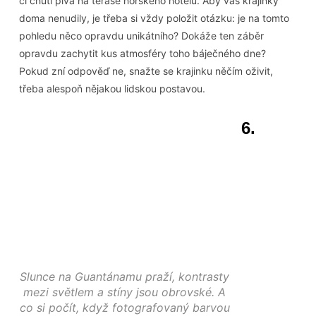
či chutí piva na terase horského hotelu. Aby vás krajinky
doma nenudily, je třeba si vždy položit otázku: je na tomto
pohledu něco opravdu unikátního? Dokáže ten záběr
opravdu zachytit kus atmosféry toho báječného dne?
Pokud zní odpověď ne, snažte se krajinku něčím oživit,
třeba alespoň nějakou lidskou postavou.
6.
Slunce na Guantánamu praží, kontrasty
mezi světlem a stíny jsou obrovské. A
co si počít, když fotografovaný barvou