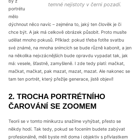
by z
temné nejistoty v černi pozadí.
portrétu
mělo
dýchnout něco navíc – zejména to, jaký ten člověk je či
chce být. A jak má celkově obrázek působit. Proto musíte
udělat mnoho pokusů. Příklad: pokud třeba fotíte svatbu
své známé, na mnoha snímcích se bude různě kabonit, a jen
na několika nejvzácnějších bude opravdu vypadat tak, jak
má: vesele, šťastně, zamyšleně. I zde tedy platí: mačkat,
mačkat, mačkat, pak mazat, mazat, mazat. Ale nakonec se
tam ten portrét, který přežije generace, jistě objeví!
2. TROCHA PORTRÉTNÍHO
ČAROVÁNÍ SE ZOOMEM
Teorii se v tomto minikurzu snažíme vyhýbat, přesto se
někdy hodí. Tak tedy, pokud se focením budete zabývat
profesionálně, měli byste mít doma i objektiv s přívlastkem