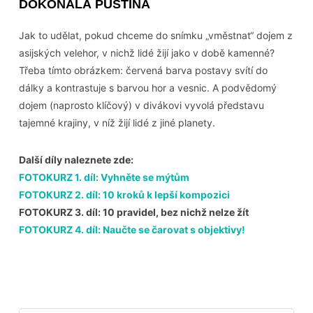
DOKONALÁ PUSTINA
Jak to udělat, pokud chceme do snímku „vměstnat“ dojem z
asijských velehor, v nichž lidé žijí jako v době kamenné?
Třeba tímto obrázkem: červená barva postavy svítí do
dálky a kontrastuje s barvou hor a vesnic. A podvědomý
dojem (naprosto klíčový) v divákovi vyvolá představu
tajemné krajiny, v níž žijí lidé z jiné planety.
Další díly naleznete zde:
FOTOKURZ 1. díl: Vyhněte se mýtům
FOTOKURZ 2. díl: 10 kroků k lepší kompozici
FOTOKURZ 3. díl: 10 pravidel, bez nichž nelze žít
FOTOKURZ 4. díl: Naučte se čarovat s objektivy!