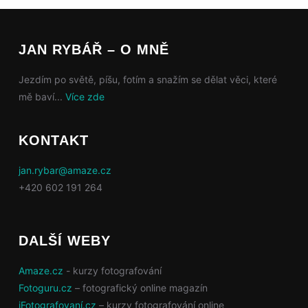
JAN RYBÁŘ – O MNĚ
Jezdím po světě, píšu, fotím a snažím se dělat věci, které
mě baví...
Více zde
KONTAKT
jan.rybar@amaze.cz
+420 602 191 264
DALŠÍ WEBY
Amaze.cz
- kurzy fotografování
Fotoguru.cz
– fotografický online magazín
iFotografovaní.cz
– kurzy fotografování online