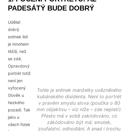
PADESÁTÝ BUDE DOBRÝ
Udělat
dobrý
snímek lidí
je mnohem
těžší, než
se zdá.
Opravdový
portrét totiž
není jen
vyfocený
Tohle je snímek manželky uvězněného
člověk u
kubánského disidenta. Není to portrét
hezkého
v pravém smyslu slova (poučka o 80
mm objektivu – viz níže – zde neplatí).
pozadí. Tak
Přesto má v sobě zakódováno, co
jako u
zákódováno být má: smutek,
všech fotek
zoufalství, odhodlání. A snad i trochu