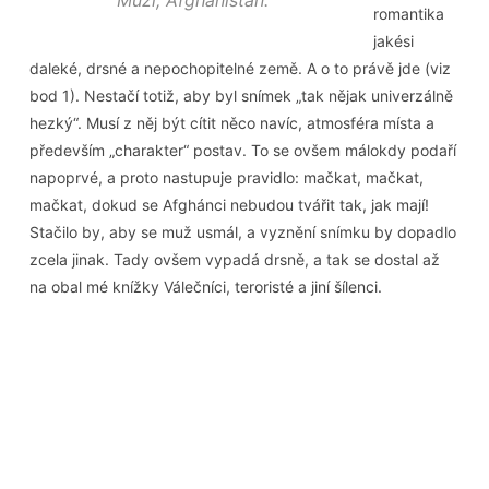
Muži, Afghánistán.
romantika
jakési
daleké, drsné a nepochopitelné země. A o to právě jde (viz
bod 1). Nestačí totiž, aby byl snímek „tak nějak univerzálně
hezký“. Musí z něj být cítit něco navíc, atmosféra místa a
především „charakter“ postav. To se ovšem málokdy podaří
napoprvé, a proto nastupuje pravidlo: mačkat, mačkat,
mačkat, dokud se Afghánci nebudou tvářit tak, jak mají!
Stačilo by, aby se muž usmál, a vyznění snímku by dopadlo
zcela jinak. Tady ovšem vypadá drsně, a tak se dostal až
na obal mé knížky Válečníci, teroristé a jiní šílenci.