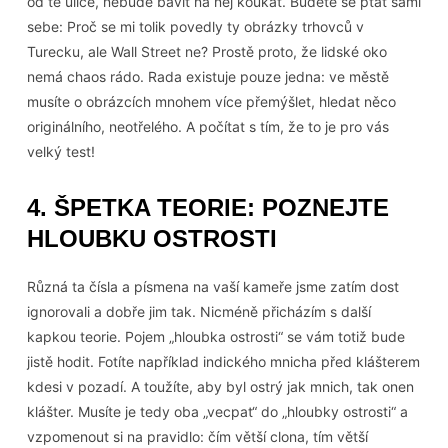
od té ulice, nebude bavit na něj koukat. Budete se ptát sami
sebe: Proč se mi tolik povedly ty obrázky trhovců v
Turecku, ale Wall Street ne? Prostě proto, že lidské oko
nemá chaos rádo. Rada existuje pouze jedna: ve městě
musíte o obrázcích mnohem více přemýšlet, hledat něco
originálního, neotřelého. A počítat s tím, že to je pro vás
velký test!
4. ŠPETKA TEORIE: POZNEJTE
HLOUBKU OSTROSTI
Různá ta čísla a písmena na vaší kameře jsme zatím dost
ignorovali a dobře jim tak. Nicméně přicházím s další
kapkou teorie. Pojem „hloubka ostrosti“ se vám totiž bude
jistě hodit. Fotíte například indického mnicha před klášterem
kdesi v pozadí. A toužíte, aby byl ostrý jak mnich, tak onen
klášter. Musíte je tedy oba „vecpat“ do „hloubky ostrosti“ a
vzpomenout si na pravidlo: čím větší clona, tím větší