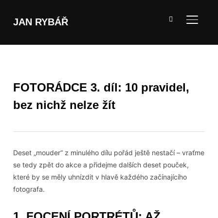
JAN RYBÁŘ
TOGGL
FOTORÁDCE 3. díl: 10 pravidel,
bez nichž nelze žít
Deset „mouder“ z minulého dílu pořád ještě nestačí – vraťme
se tedy zpět do akce a přidejme dalších deset pouček,
které by se měly uhnízdit v hlavě každého začínajícího
fotografa.
1. FOCENÍ PORTRÉTŮ: AŽ