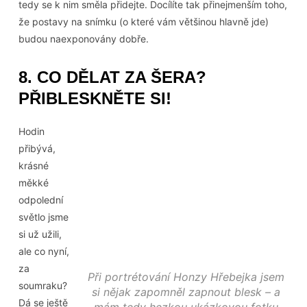
tedy se k nim směla přidejte. Docílíte tak přinejmenším toho,
že postavy na snímku (o které vám většinou hlavně jde)
budou naexponovány dobře.
8. CO DĚLAT ZA ŠERA?
PŘIBLESKNĚTE SI!
Hodin
přibývá,
krásné
měkké
odpolední
světlo jsme
si už užili,
ale co nyní,
za
Při portrétování Honzy Hřebejka jsem
soumraku?
si nějak zapomněl zapnout blesk – a
Dá se ještě